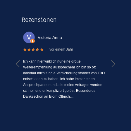
Rezensionen
Victoria Anna
vor einem Jahr
 welche
Ich kann hier wirklich nur eine große
Ich kann
el Mühe
Weiterempfehlung aussprechen! Ich bin so oft
ein Vers
n einem
dankbar mich für die Versicherungsmakler von TBO
mit Mens
ki-
entschieden zu haben. Ich habe immer einen
schätze 
jeden
Ansprechpartner und alle meine Anfragen werden
einfach 
l
schnell und unkompliziert gelöst. Besonderes
angenehm
Dankeschön an Björn Olbrich....
...