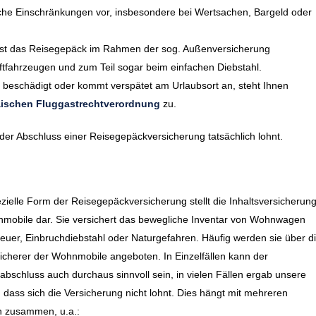
che Einschränkungen vor, insbesondere bei Wertsachen, Bargeld oder
, ist das Reisegepäck im Rahmen der sog. Außenversicherung
aftfahrzeugen und zum Teil sogar beim einfachen Diebstahl.
d beschädigt oder kommt verspätet am Urlaubsort an, steht Ihnen
ischen Fluggastrechtverordnung
zu.
h der Abschluss einer Reisegepäckversicherung tatsächlich lohnt.
zielle Form der Reisegepäckversicherung stellt die Inhaltsversicherun
nmobile dar. Sie versichert das bewegliche Inventar von Wohnwagen
uer, Einbruchdiebstahl oder Naturgefahren. Häufig werden sie über d
icherer der Wohnmobile angeboten. In Einzelfällen kann der
abschluss auch durchaus sinnvoll sein, in vielen Fällen ergab unsere
 dass sich die Versicherung nicht lohnt. Dies hängt mit mehreren
 zusammen, u.a.: