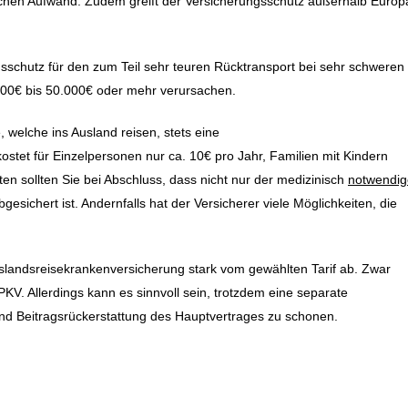
chen Aufwand. Zudem greift der Versicherungsschutz außerhalb Europ
sschutz für den zum Teil sehr teuren Rücktransport bei sehr schweren
000€ bis 50.000€ oder mehr verursachen.
 welche ins Ausland reisen, stets eine
stet für Einzelpersonen nur ca. 10€ pro Jahr, Familien mit Kindern
en sollten Sie bei Abschluss, dass nicht nur der medizinisch
notwendig
esichert ist. Andernfalls hat der Versicherer viele Möglichkeiten, die
Auslandsreisekrankenversicherung stark vom gewählten Tarif ab. Zwar
KV. Allerdings kann es sinnvoll sein, trotzdem eine separate
und Beitragsrückerstattung des Hauptvertrages zu schonen.