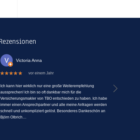
Rezensionen
Victoria Anna
La
vor einem Jahr
Ich kann hier wirklich nur eine große Weiterempfehlung
Ich kann TBO
aussprechen! Ich bin so oft dankbar mich für die
Versicherun
Versicherungsmakler von TBO entschieden zu haben. Ich habe
Menschlichk
immer einen Ansprechpartner und alle meine Anfragen werden
seine Fähig
schnell und unkompliziert gelöst. Besonderes Dankeschön an
zu erklären
Björn Olbrich....
jederzeit Fra