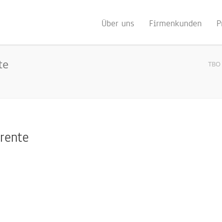
Über uns
Firmenkunden
P
te
TBO 
srente