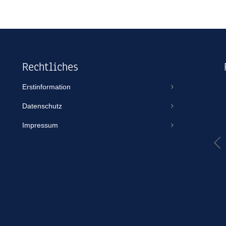
Rechtliches
Erstinformation
Thomas Scheuse
Datenschutz
vor einem Jahr
Impressum
TBO ist IMMER erreichbar, gibt sich egal für welche Größe von
Volumen/Vertrag immer gleich viel Mühe und kümmert sich wie
in diesem Fall auch an einem Feiertag um ein Spezialthema wie
eine Jet-Ski-Versicherung. Aus gutem Grund mache ich jeden
Vertrag über TBO. Habe noch nie das Gefühl gehabt,...