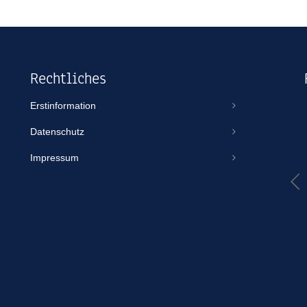
Rechtliches
Erstinformation
Thomas Scheuse
Datenschutz
vor einem Jahr
Impressum
TBO ist IMMER erreichbar, gibt sich egal für welche Größe von
Volumen/Vertrag immer gleich viel Mühe und kümmert sich wie
in diesem Fall auch an einem Feiertag um ein Spezialthema wie
eine Jet-Ski-Versicherung. Aus gutem Grund mache ich jeden
Vertrag über TBO. Habe noch nie das Gefühl gehabt,...