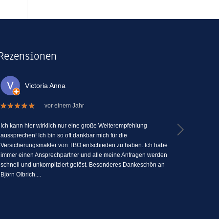
Rezensionen
Victoria Anna
La
vor einem Jahr
Ich kann hier wirklich nur eine große Weiterempfehlung
Ich kann TBO
aussprechen! Ich bin so oft dankbar mich für die
Versicherun
Versicherungsmakler von TBO entschieden zu haben. Ich habe
Menschlichk
immer einen Ansprechpartner und alle meine Anfragen werden
seine Fähig
schnell und unkompliziert gelöst. Besonderes Dankeschön an
zu erklären
Björn Olbrich....
jederzeit Fra