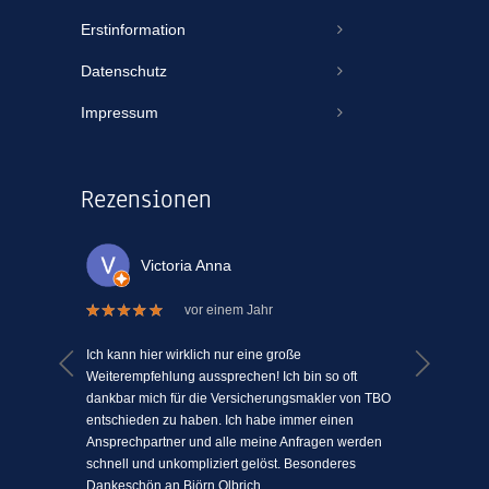
Erstinformation
Datenschutz
Impressum
Rezensionen
Victoria Anna
vor einem Jahr
 welche
Ich kann hier wirklich nur eine große
Ich kann
el Mühe
Weiterempfehlung aussprechen! Ich bin so oft
ein Vers
n einem
dankbar mich für die Versicherungsmakler von TBO
mit Mens
ki-
entschieden zu haben. Ich habe immer einen
schätze 
jeden
Ansprechpartner und alle meine Anfragen werden
einfach 
l
schnell und unkompliziert gelöst. Besonderes
angenehm
Dankeschön an Björn Olbrich....
...