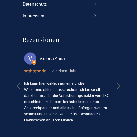
Datenschutz
Impressum
Rezensionen
Victoria Anna
vor einem Jahr
 welche
Ich kann hier wirklich nur eine große
Ich kann
el Mühe
Weiterempfehlung aussprechen! Ich bin so oft
ein Vers
n einem
dankbar mich für die Versicherungsmakler von TBO
mit Mens
ki-
entschieden zu haben. Ich habe immer einen
schätze 
jeden
Ansprechpartner und alle meine Anfragen werden
einfach 
l
schnell und unkompliziert gelöst. Besonderes
angenehm
Dankeschön an Björn Olbrich....
...