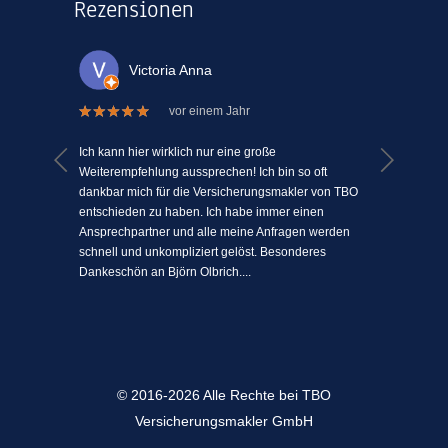
Rezensionen
Victoria Anna
vor einem Jahr
 welche
Ich kann hier wirklich nur eine große
Ich kann
el Mühe
Weiterempfehlung aussprechen! Ich bin so oft
ein Vers
n einem
dankbar mich für die Versicherungsmakler von TBO
mit Mens
ki-
entschieden zu haben. Ich habe immer einen
schätze 
jeden
Ansprechpartner und alle meine Anfragen werden
einfach 
l
schnell und unkompliziert gelöst. Besonderes
angenehm
Dankeschön an Björn Olbrich....
...
© 2016-2026 Alle Rechte bei TBO
Versicherungsmakler GmbH