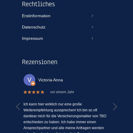
Rechtliches
Erstinformation
Datenschutz
Impressum
Rezensionen
Victoria Anna
vor einem Jahr
 welche
Ich kann hier wirklich nur eine große
Ich kann
el Mühe
Weiterempfehlung aussprechen! Ich bin so oft
ein Vers
n einem
dankbar mich für die Versicherungsmakler von TBO
mit Mens
ki-
entschieden zu haben. Ich habe immer einen
schätze 
jeden
Ansprechpartner und alle meine Anfragen werden
einfach 