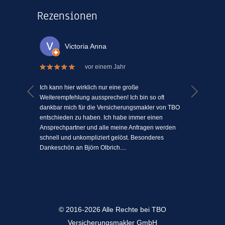
Rezensionen
Victoria Anna
vor einem Jahr
 welche
Ich kann hier wirklich nur eine große
Ich kann
el Mühe
Weiterempfehlung aussprechen! Ich bin so oft
ein Vers
n einem
dankbar mich für die Versicherungsmakler von TBO
mit Mens
ki-
entschieden zu haben. Ich habe immer einen
schätze 
jeden
Ansprechpartner und alle meine Anfragen werden
einfach 
l
schnell und unkompliziert gelöst. Besonderes
angenehm
Dankeschön an Björn Olbrich....
...
© 2016-2026 Alle Rechte bei TBO
Versicherungsmakler GmbH