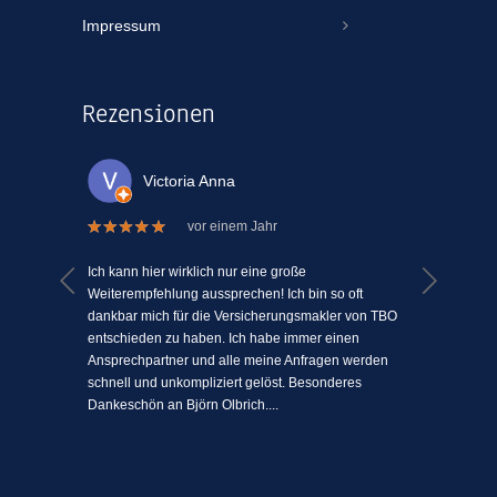
Impressum
Rezensionen
Victoria Anna
vor einem Jahr
 welche
Ich kann hier wirklich nur eine große
Ich kann
el Mühe
Weiterempfehlung aussprechen! Ich bin so oft
ein Vers
n einem
dankbar mich für die Versicherungsmakler von TBO
mit Mens
ki-
entschieden zu haben. Ich habe immer einen
schätze 
jeden
Ansprechpartner und alle meine Anfragen werden
einfach 
l
schnell und unkompliziert gelöst. Besonderes
angenehm
Dankeschön an Björn Olbrich....
...