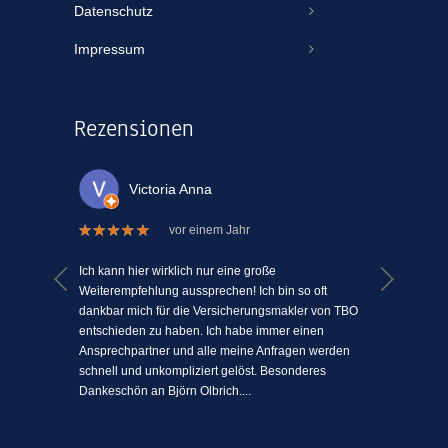
Datenschutz
Impressum
Rezensionen
Victoria Anna
vor einem Jahr
 welche
Ich kann hier wirklich nur eine große
Ich kann
el Mühe
Weiterempfehlung aussprechen! Ich bin so oft
ein Vers
n einem
dankbar mich für die Versicherungsmakler von TBO
mit Mens
ki-
entschieden zu haben. Ich habe immer einen
schätze 
jeden
Ansprechpartner und alle meine Anfragen werden
einfach 
l
schnell und unkompliziert gelöst. Besonderes
angenehm
Dankeschön an Björn Olbrich....
...