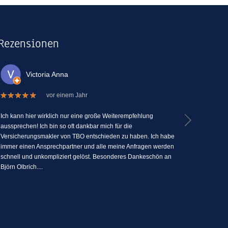
Rezensionen
Victoria Anna
La
vor einem Jahr
Ich kann hier wirklich nur eine große Weiterempfehlung
Ich kann TBO
aussprechen! Ich bin so oft dankbar mich für die
Versicherun
Versicherungsmakler von TBO entschieden zu haben. Ich habe
Menschlichk
immer einen Ansprechpartner und alle meine Anfragen werden
seine Fähig
schnell und unkompliziert gelöst. Besonderes Dankeschön an
zu erklären
Björn Olbrich....
jederzeit Fra