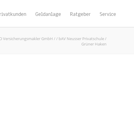
rivatkunden
Geldanlage
Ratgeber
Service
O Versicherungsmakler GmbH
/
/
bAV Neusser Privatschule
/
Grüner Haken