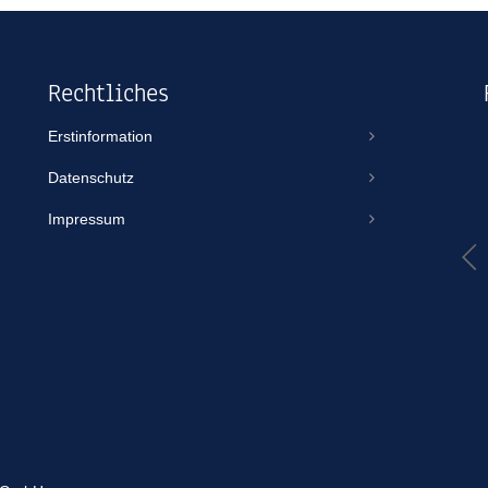
Rechtliches
Erstinformation
Thomas Scheuse
Datenschutz
vor einem Jahr
Impressum
TBO ist IMMER erreichbar, gibt sich egal für welche Größe von
Volumen/Vertrag immer gleich viel Mühe und kümmert sich wie
in diesem Fall auch an einem Feiertag um ein Spezialthema wie
eine Jet-Ski-Versicherung. Aus gutem Grund mache ich jeden
Vertrag über TBO. Habe noch nie das Gefühl gehabt,...