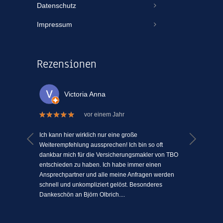
Datenschutz
Impressum
Rezensionen
Victoria Anna
vor einem Jahr
 welche
Ich kann hier wirklich nur eine große
Ich kann
el Mühe
Weiterempfehlung aussprechen! Ich bin so oft
ein Vers
n einem
dankbar mich für die Versicherungsmakler von TBO
mit Mens
ki-
entschieden zu haben. Ich habe immer einen
schätze 
jeden
Ansprechpartner und alle meine Anfragen werden
einfach 
l
schnell und unkompliziert gelöst. Besonderes
angenehm
Dankeschön an Björn Olbrich....
...