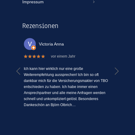
Impressum
Rezensionen
Victoria Anna
vor einem Jahr
 welche
Ich kann hier wirklich nur eine große
Ich kann
el Mühe
Weiterempfehlung aussprechen! Ich bin so oft
ein Vers
n einem
dankbar mich für die Versicherungsmakler von TBO
mit Mens
ki-
entschieden zu haben. Ich habe immer einen
schätze 
jeden
Ansprechpartner und alle meine Anfragen werden
einfach 
l
schnell und unkompliziert gelöst. Besonderes
angenehm
Dankeschön an Björn Olbrich....
...