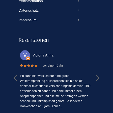
Erstinformation
Datenschutz
Impressum
Rezensionen
Victoria Anna
vor einem Jahr
 welche
Ich kann hier wirklich nur eine große
Ich kann
el Mühe
Weiterempfehlung aussprechen! Ich bin so oft
ein Vers
n einem
dankbar mich für die Versicherungsmakler von TBO
mit Mens
ki-
entschieden zu haben. Ich habe immer einen
schätze 
jeden
Ansprechpartner und alle meine Anfragen werden
einfach 
l
schnell und unkompliziert gelöst. Besonderes
angenehm
Dankeschön an Björn Olbrich....
...