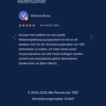
Rezensionen
Victoria Anna
vor einem Jahr
 welche
Ich kann hier wirklich nur eine große
Ich kann
el Mühe
Weiterempfehlung aussprechen! Ich bin so oft
ein Vers
n einem
dankbar mich für die Versicherungsmakler von TBO
mit Mens
ki-
entschieden zu haben. Ich habe immer einen
schätze 
jeden
Ansprechpartner und alle meine Anfragen werden
einfach 
l
schnell und unkompliziert gelöst. Besonderes
angenehm
Dankeschön an Björn Olbrich....
...
© 2016-2026 Alle Rechte bei TBO
Versicherungsmakler GmbH