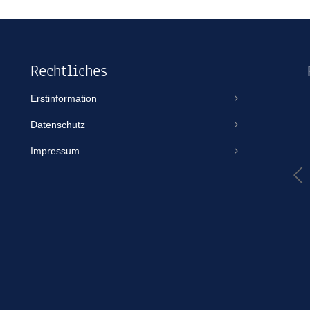
Rechtliches
Erstinformation
Thomas Scheuse
Datenschutz
vor einem Jahr
Impressum
TBO ist IMMER erreichbar, gibt sich egal für welche Größe von
Volumen/Vertrag immer gleich viel Mühe und kümmert sich wie
in diesem Fall auch an einem Feiertag um ein Spezialthema wie
eine Jet-Ski-Versicherung. Aus gutem Grund mache ich jeden
Vertrag über TBO. Habe noch nie das Gefühl gehabt,...