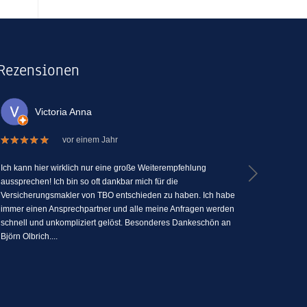
Rezensionen
Victoria Anna
La
vor einem Jahr
Ich kann hier wirklich nur eine große Weiterempfehlung
Ich kann TBO
aussprechen! Ich bin so oft dankbar mich für die
Versicherun
Versicherungsmakler von TBO entschieden zu haben. Ich habe
Menschlichk
immer einen Ansprechpartner und alle meine Anfragen werden
seine Fähig
schnell und unkompliziert gelöst. Besonderes Dankeschön an
zu erklären
Björn Olbrich....
jederzeit Fra