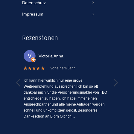
Datenschutz
Impressum
Rezensionen
Victoria Anna
vor einem Jahr
 welche
Ich kann hier wirklich nur eine große
Ich kann
el Mühe
Weiterempfehlung aussprechen! Ich bin so oft
ein Vers
n einem
dankbar mich für die Versicherungsmakler von TBO
mit Mens
ki-
entschieden zu haben. Ich habe immer einen
schätze 
jeden
Ansprechpartner und alle meine Anfragen werden
einfach 
l
schnell und unkompliziert gelöst. Besonderes
angenehm
Dankeschön an Björn Olbrich....
...