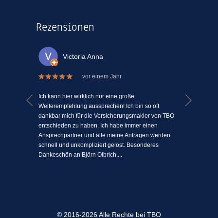
Rezensionen
Victoria Anna
vor einem Jahr
 welche
Ich kann hier wirklich nur eine große
Ich kann
el Mühe
Weiterempfehlung aussprechen! Ich bin so oft
ein Vers
n einem
dankbar mich für die Versicherungsmakler von TBO
mit Mens
ki-
entschieden zu haben. Ich habe immer einen
schätze 
jeden
Ansprechpartner und alle meine Anfragen werden
einfach 
l
schnell und unkompliziert gelöst. Besonderes
angenehm
Dankeschön an Björn Olbrich....
...
© 2016-2026 Alle Rechte bei TBO