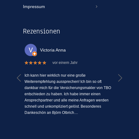
Impressum
Rezensionen
Victoria Anna
vor einem Jahr
 welche
Ich kann hier wirklich nur eine große
Ich kann
el Mühe
Weiterempfehlung aussprechen! Ich bin so oft
ein Vers
n einem
dankbar mich für die Versicherungsmakler von TBO
mit Mens
ki-
entschieden zu haben. Ich habe immer einen
schätze 
jeden
Ansprechpartner und alle meine Anfragen werden
einfach 
l
schnell und unkompliziert gelöst. Besonderes
angenehm
Dankeschön an Björn Olbrich....
...