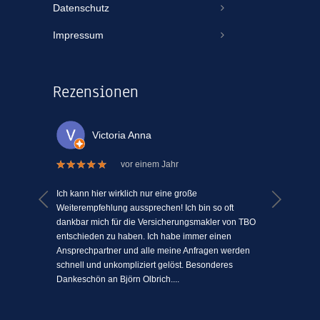
Datenschutz
Impressum
Rezensionen
Victoria Anna
vor einem Jahr
 welche
Ich kann hier wirklich nur eine große
Ich kann
el Mühe
Weiterempfehlung aussprechen! Ich bin so oft
ein Vers
n einem
dankbar mich für die Versicherungsmakler von TBO
mit Mens
ki-
entschieden zu haben. Ich habe immer einen
schätze 
jeden
Ansprechpartner und alle meine Anfragen werden
einfach 
l
schnell und unkompliziert gelöst. Besonderes
angenehm
Dankeschön an Björn Olbrich....
...