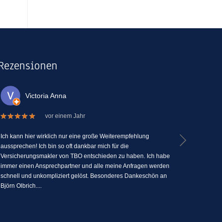
Rezensionen
Victoria Anna
La
vor einem Jahr
Ich kann hier wirklich nur eine große Weiterempfehlung
Ich kann TBO
aussprechen! Ich bin so oft dankbar mich für die
Versicherun
Versicherungsmakler von TBO entschieden zu haben. Ich habe
Menschlichk
immer einen Ansprechpartner und alle meine Anfragen werden
seine Fähig
schnell und unkompliziert gelöst. Besonderes Dankeschön an
zu erklären
Björn Olbrich....
jederzeit Fra