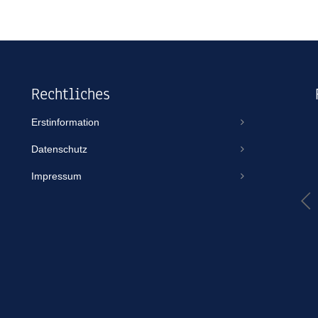
Rechtliches
Erstinformation
Thomas Scheuse
Datenschutz
vor einem Jahr
Impressum
TBO ist IMMER erreichbar, gibt sich egal für welche Größe von
Volumen/Vertrag immer gleich viel Mühe und kümmert sich wie
in diesem Fall auch an einem Feiertag um ein Spezialthema wie
eine Jet-Ski-Versicherung. Aus gutem Grund mache ich jeden
Vertrag über TBO. Habe noch nie das Gefühl gehabt,...